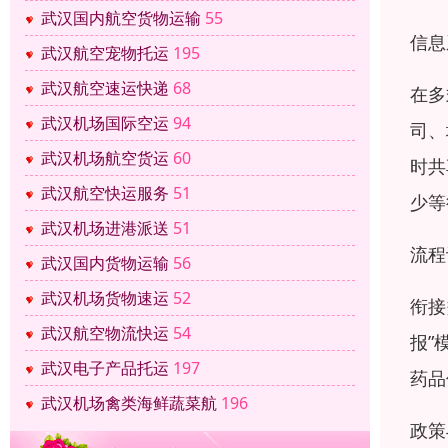
武汉国内航空货物运输
55
信息
武汉航空宠物托运
195
武汉航空速运快递
68
在多
武汉机场国际空运
94
司、
武汉机场航空货运
60
时共
武汉航空快运服务
51
少等
武汉机场进港派送
51
流程
武汉国内货物运输
56
武汉机场货物速运
52
衔接
武汉航空物流快运
54
报”
武汉电子产品托运
197
药品
武汉机场禽类海鲜蔬菜航
196
政策