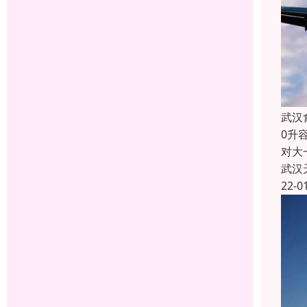
武汉
0升
对大
武汉
22-0