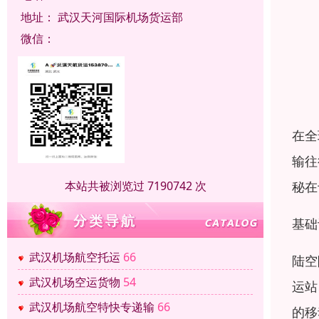
地址：
武汉天河国际机场货运部
微信：
在全
输往
秘在
本站共被浏览过 7190742 次
基础
武汉机场航空托运
66
陆空
武汉机场空运货物
54
运站
武汉机场航空特快专递输
66
的移