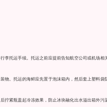
理行李托运手续。托运之前应提前告知航空公司或机场相
包装物。托运的海鲜应先置于泡沫箱内，然后套上塑料袋
冰后拧紧瓶盖起冷冻效果，防止冰块融化出水溢出箱外污