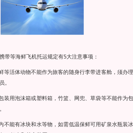
携带等海鲜飞机托运规定有5大注意事项：
海鲜等活体动物不能作为旅客的随身行李带进客舱，须办
员。
外包装用泡沫箱或塑料箱，竹篮、网兜、草袋等不能作为
。
箱内不能有冰块和水等物，如需低温保鲜可用矿泉水瓶装