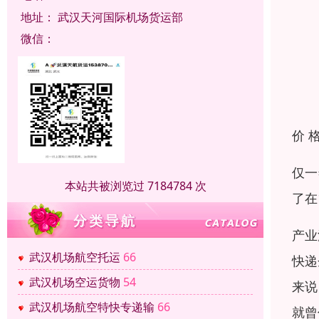
地址：
武汉天河国际机场货运部
微信：
价 
仅一
本站共被浏览过 7184784 次
了在
产业
武汉机场航空托运
66
快递
武汉机场空运货物
54
来说
武汉机场航空特快专递输
66
就曾