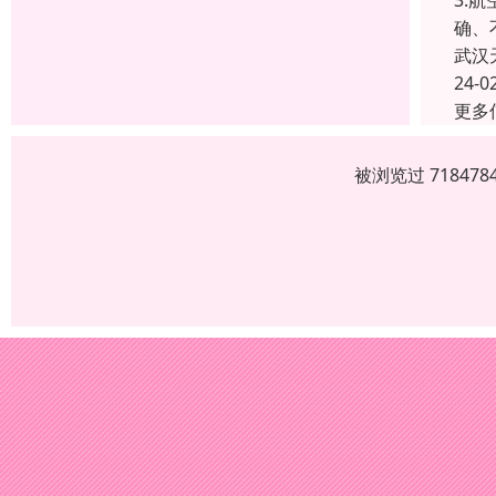
3.
确、
武汉
24-0
更多
被浏览过 7184