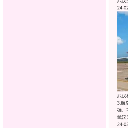
武汉
24-0
武汉
3.
确、
武汉
24-0