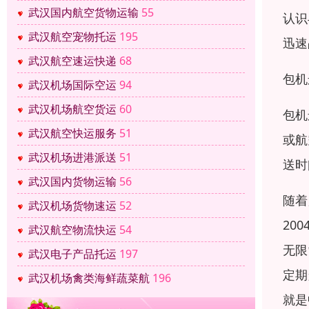
武汉国内航空货物运输
55
认识
武汉航空宠物托运
195
迅速
武汉航空速运快递
68
包机
武汉机场国际空运
94
武汉机场航空货运
60
包机
武汉航空快运服务
51
或航
武汉机场进港派送
51
送时
武汉国内货物运输
56
随着
武汉机场货物速运
52
20
武汉航空物流快运
54
无限
武汉电子产品托运
197
定期
武汉机场禽类海鲜蔬菜航
196
就是