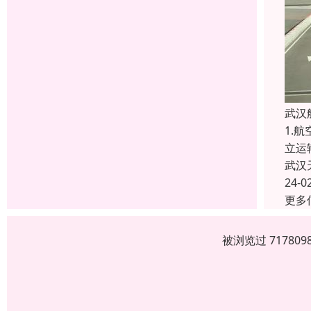
武汉
1.
立运
武汉
24-0
更多
被浏览过 7178