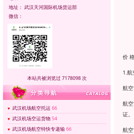
地址：
武汉天河国际机场货运部
微信：
价 
1.
本站共被浏览过 7178098 次
航空
航空
武汉机场航空托运
66
证。
武汉机场空运货物
54
武汉机场航空特快专递输
66
航空