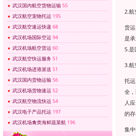
武汉国内航空货物运输
55
2.
武汉航空宠物托运
195
武汉航空速运快递
68
货运
武汉机场国际空运
94
是承
武汉机场航空货运
60
5.
武汉航空快运服务
51
3.
武汉机场进港派送
51
武汉国内货物运输
56
托运
武汉机场货物速运
52
全，
武汉航空物流快运
54
人应
武汉电子产品托运
197
的存
武汉机场禽类海鲜蔬菜航
196
集中