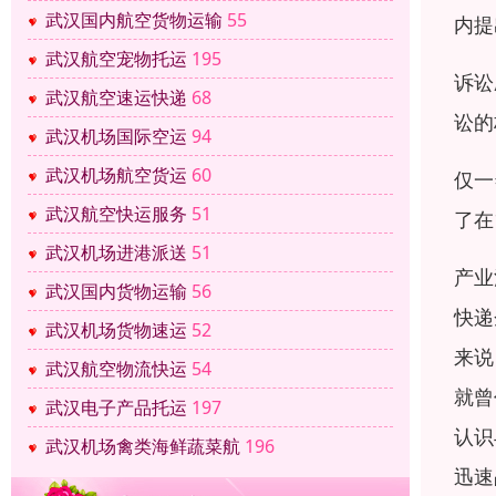
武汉国内航空货物运输
55
内提
武汉航空宠物托运
195
诉讼
武汉航空速运快递
68
讼的
武汉机场国际空运
94
武汉机场航空货运
60
仅一
武汉航空快运服务
51
了在
武汉机场进港派送
51
产业
武汉国内货物运输
56
快递
武汉机场货物速运
52
来说
武汉航空物流快运
54
就曾
武汉电子产品托运
197
认识
武汉机场禽类海鲜蔬菜航
196
迅速