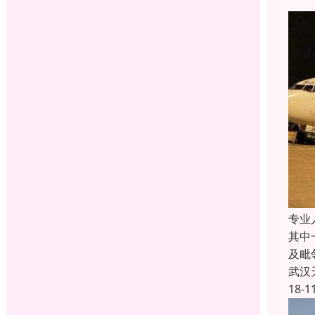
专业
其中
及毗
武汉
18-1