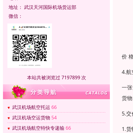
地址：
武汉天河国际机场货运部
微信：
价 
4.
本站共被浏览过 7197899 次
一张
货物
武汉机场航空托运
66
5.
武汉机场空运货物
54
武汉机场航空特快专递输
66
1.