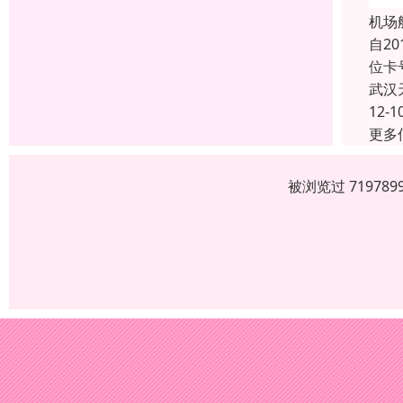
机场
自2
位卡
武汉
12-1
更多
被浏览过 7197