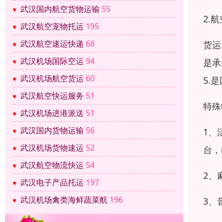
武汉国内航空货物运输
55
2.
武汉航空宠物托运
195
武汉航空速运快递
68
货运
武汉机场国际空运
94
是承
武汉机场航空货运
60
5.
武汉航空快运服务
51
特殊
武汉机场进港派送
51
武汉国内货物运输
56
1、
武汉机场货物速运
52
台，
武汉航空物流快运
54
2、
武汉电子产品托运
197
武汉机场禽类海鲜蔬菜航
196
3、