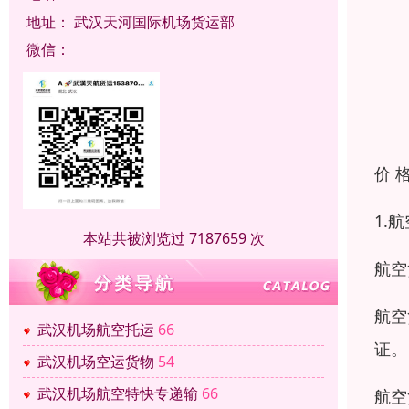
地址：
武汉天河国际机场货运部
微信：
价 
1.
本站共被浏览过 7187659 次
航空
航空
武汉机场航空托运
66
证。
武汉机场空运货物
54
武汉机场航空特快专递输
66
航空