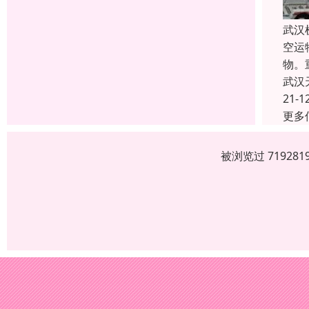
武汉
空运
物。
武汉
21-1
更多
被浏览过 7192