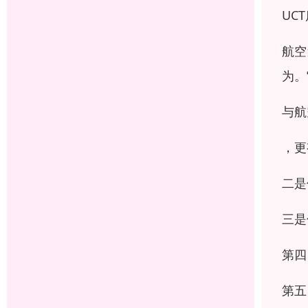
UC
航空
为。
与航
，更
二是
三是
第四
第五