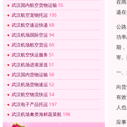
在商
武汉国内航空货物运输
55
递在
武汉航空宠物托运
195
武汉航空速运快递
68
公路
武汉机场国际空运
94
功率
武汉机场航空货运
60
期，
武汉航空快运服务
51
寄。
武汉机场进港派送
51
一、
武汉国内货物运输
56
武汉机场货物速运
52
向货
武汉航空物流快运
54
有效
武汉电子产品托运
197
人也
武汉机场禽类海鲜蔬菜航
196
应事