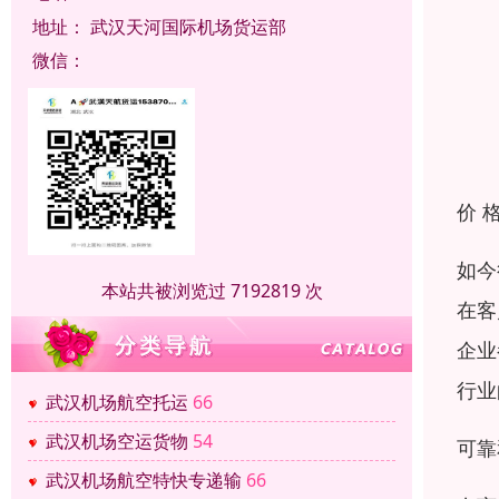
地址：
武汉天河国际机场货运部
微信：
价 
如今
本站共被浏览过 7192819 次
在客
企业
行业
武汉机场航空托运
66
武汉机场空运货物
54
可靠
武汉机场航空特快专递输
66